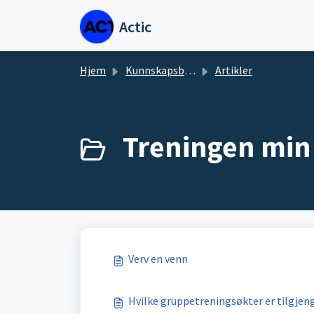
Gå til hovedinnhold
Actic
Hjem
Kunnskapsbase
Artikler
Treningen min 
Verv en venn
Hvilke gruppetreningsøkter er tilgjen