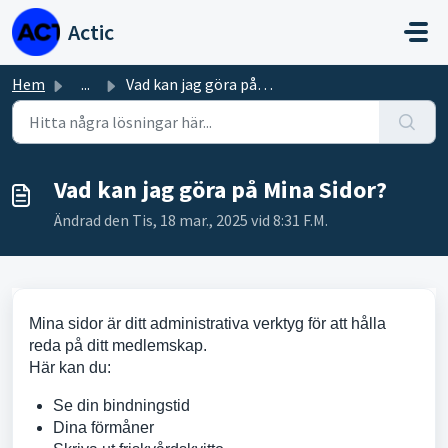
Hoppa över till huvudinnehåll
Actic
Hem
...
Vad kan jag göra på Mina Sidor?
Vad kan jag göra på Mina Sidor?
Ändrad den Tis, 18 mar., 2025 vid 8:31 F.M.
Mina sidor är ditt administrativa verktyg för att hålla
reda på ditt medlemskap.
Här kan du:
Se din bindningstid
Dina förmåner