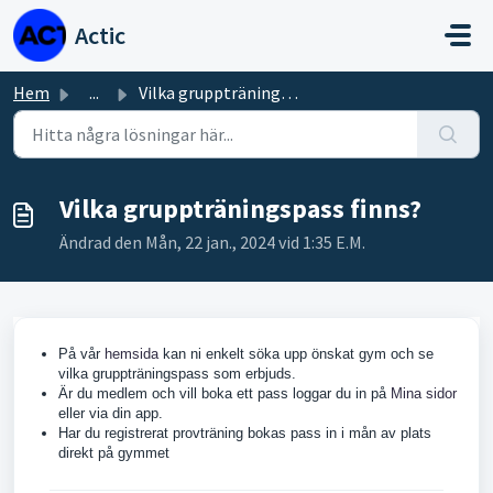
Hoppa över till huvudinnehåll
Actic
Hem
...
Vilka gruppträningspass finns?
Vilka gruppträningspass finns?
Ändrad den Mån, 22 jan., 2024 vid 1:35 E.M.
På vår
hemsida
kan ni enkelt söka upp önskat gym och se
vilka gruppträningspass som erbjuds.
Är du medlem och vill boka ett pass loggar du in på
Mina sidor
eller via din app.
Har du registrerat provträning bokas pass in i mån av plats
direkt på gymmet