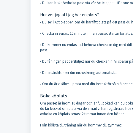
• Du kan boka/avboka pass via vår Actic app till iPhone o
Hur vet jag att jag har en plats?
• Du ser i Actic-appen om du har fått plats på det pass du 
• Checka in senast 10 minuter innan passet startar för att 
• Du kommer nu endast att behöva checka in dig med ditt k
pass.
• Du får ingen pappersbiljett när du checkar in. Vi sparar p
• Din instruktör ser din incheckning automatiskt.
• Om du är osäker – prata med din instruktör så hjälper de 
Boka köplats
Om passet är inom 10 dagar och är fullbokad kan du boka di
du får besked om plats via den mail vi har registrerad hos
avboka en köplats senast 2 timmar innan den börjar.
Från kölista till träning när du kommer till gymmet: