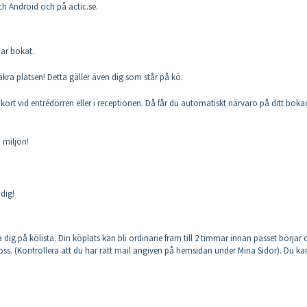
ch Android och på actic.se.
har bokat.
säkra platsen! Detta gäller även dig som står på kö.
ort vid entrédörren eller i receptionen. Då får du automatiskt närvaro på ditt boka
å miljön!
dig!
g på kölista. Din köplats kan bli ordinarie fram till 2 timmar innan passet börjar 
 oss. (Kontrollera att du har rätt mail angiven på hemsidan under Mina Sidor). Du ka