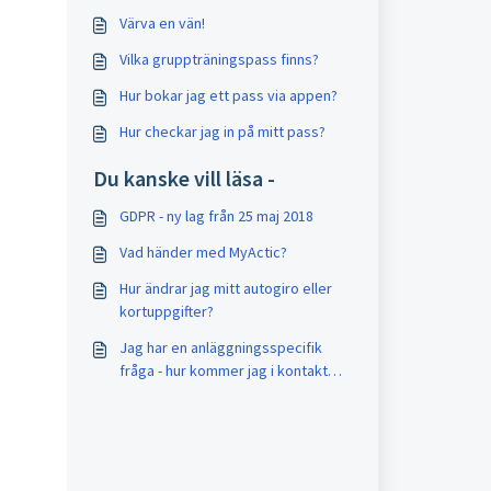
Värva en vän!
Vilka gruppträningspass finns?
Hur bokar jag ett pass via appen?
Hur checkar jag in på mitt pass?
Du kanske vill läsa -
GDPR - ny lag från 25 maj 2018
Vad händer med MyActic?
Hur ändrar jag mitt autogiro eller
kortuppgifter?
Jag har en anläggningsspecifik
fråga - hur kommer jag i kontakt
med mitt gym?