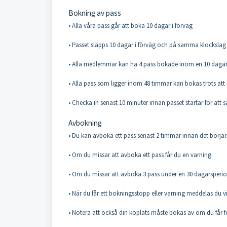
Bokning av pass
• Alla våra pass går att boka 10 dagar i förväg
• Passet släpps 10 dagar i förväg och på samma klockslag 
• Alla medlemmar kan ha 4 pass bokade inom en 10 dagar
• Alla pass som ligger inom 48 timmar kan bokas trots at
• Checka in senast 10 minuter innan passet startar för att 
Avbokning
• Du kan avboka ett pass senast 2 timmar innan det börjar
• Om du missar att avboka ett pass får du en varning.
• Om du missar att avboka 3 pass under en 30 dagarsperio
• När du får ett bokningsstopp eller varning meddelas du v
• Notera att också din köplats måste bokas av om du får f