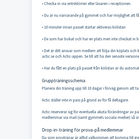
• Checka in via entrédörren eller läsaren i receptionen.
• Du är nu närvarande på gymmet och har möjlighet att få 
• 10 minuter innan passet startar aktiveras kölistan
• De som har bokat och har en plats men inte checkat in bl
• Det är ditt ansvar som medlem att följa din köplats och ko
actic.se och Actic-appen. Se till att ha den senaste version
• Har du fått en plats på passet från kölistan är du auto
Gruppträningsschema
Planera din träning upp till 10 dagar i förväg genom att 
Actic ställer inte in pass på grund av för få deltagare.
Actic reserverar sig för eventuella akuta förändringar av 
medlemmar via mail (samt gymmets sociala medier) så sn
Drop-in-träning för prova-på medlemmar
Du som provtränar är alltid välkommen att komma till gym