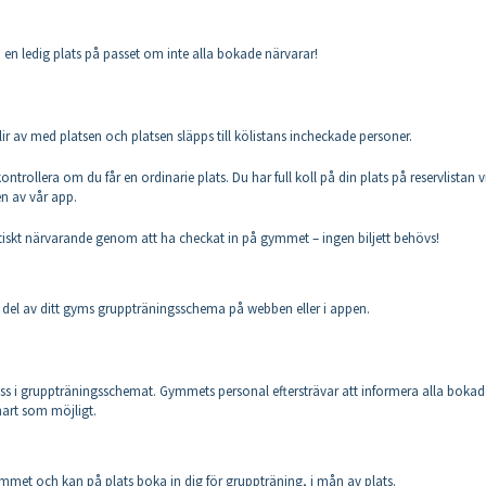
en ledig plats på passet om inte alla bokade närvarar!
ir av med platsen och platsen släpps till kölistans incheckade personer.
ntrollera om du får en ordinarie plats. Du har full koll på din plats på reservlistan v
en av vår app.
matiskt närvarande genom att ha checkat in på gymmet – ingen biljett behövs!
ta del av ditt gyms gruppträningsschema på webben eller i appen.
pass i gruppträningsschemat. Gymmets personal eftersträvar att informera alla bokad
art som möjligt.
met och kan på plats boka in dig för gruppträning, i mån av plats.