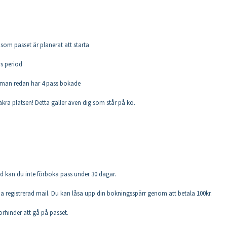
som passet är planerat att starta
s period
t man redan har 4 pass bokade
säkra platsen! Detta gäller även dig som står på kö.
.
d kan du inte förboka pass under 30 dagar.
ia registrerad mail. Du kan låsa upp din bokningsspärr genom att betala 100kr.
örhinder att gå på passet.