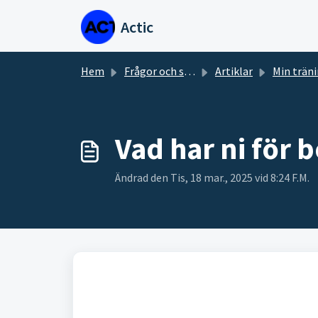
Hoppa över till huvudinnehåll
Actic
Hem
Frågor och svar
Artiklar
Min trän
Vad har ni för 
Ändrad den Tis, 18 mar., 2025 vid 8:24 F.M.