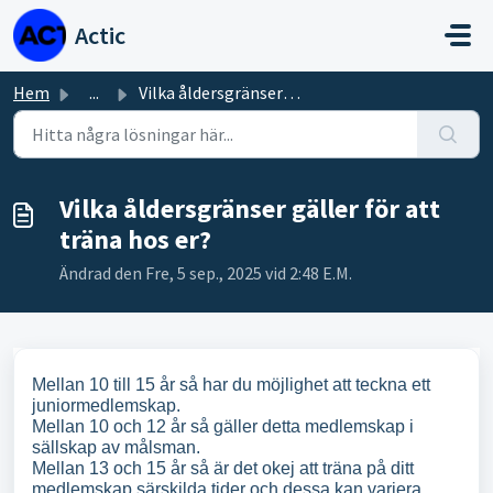
Hoppa över till huvudinnehåll
Actic
Hem
...
Vilka åldersgränser gäller för att träna hos er?
Vilka åldersgränser gäller för att
träna hos er?
Ändrad den Fre, 5 sep., 2025 vid 2:48 E.M.
Mellan 10 till 15 år så har du möjlighet att teckna ett
juniormedlemskap.
Mellan 10 och 12 år så gäller detta medlemskap i
sällskap av målsman.
Mellan 13 och 15 år så är det okej att träna på ditt
medlemskap särskilda tider och dessa kan variera