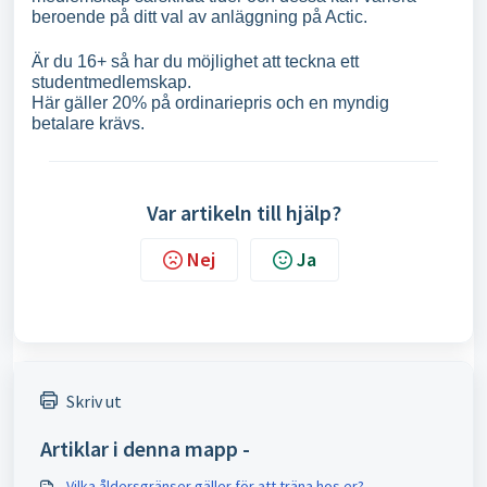
beroende på ditt val av anläggning på Actic.
Är du 16+ så har du möjlighet att teckna ett
studentmedlemskap.
Här gäller 20% på ordinariepris och en myndig
betalare krävs.
Var artikeln till hjälp?
Nej
Ja
Skriv ut
Artiklar i denna mapp -
Vilka åldersgränser gäller för att träna hos er?